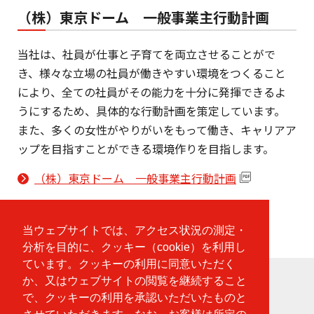
（株）東京ドーム 一般事業主行動計画
当社は、社員が仕事と子育てを両立させることがで
き、様々な立場の社員が働きやすい環境をつくること
により、全ての社員がその能力を十分に発揮できるよ
うにするため、具体的な行動計画を策定しています。
また、多くの女性がやりがいをもって働き、キャリアア
ップを目指すことができる環境作りを目指します。
（株）東京ドーム 一般事業主行動計画
当ウェブサイトでは、アクセス状況の測定・
分析を目的に、クッキー（cookie）を利用し
ています。クッキーの利用に同意いただく
か、又はウェブサイトの閲覧を継続すること
サイトマップ
で、クッキーの利用を承認いただいたものと
利⽤規約